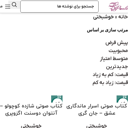
من
خانه
»
خوشبختی
مرتب سازی بر اساس
پیش فرض
محبوبیت
متوسط امتیاز
جدیدترین
قیمت: کم به زیاد
قیمت: زیاد به کم
-31%
-31%
کتاب صوتی اسرار ماندگاری
کتاب صوتی شازده کوچولو –
عشق – جان گری
آنتوان دوسنت اگزوپری
خوشبختی
خوشبختی