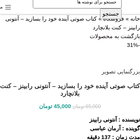
من
جستجو
خانه
»
فروشگاه
»
کتاب صوتی آینده خود را بسازید – آنتونی
رابینز – کنت بلانچارد
بازگشت به محصولات
-31%
بزرگنمایی تصویر
کتاب صوتی آینده خود را بسازید – آنتونی رابینز – کنت
بلانچارد
45,000
تومان
65,000
تومان
نویسنده : آنتونی رابینز
گوینده : آرمان عباسی
مدت زمان : 137 دقیقه