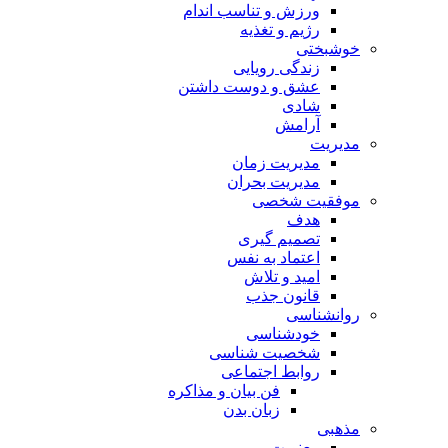
ورزش و تناسب اندام
رژیم و تغذیه
خوشبختی
زندگی رویایی
عشق و دوست داشتن
شادی
آرامش
مدیریت
مدیریت زمان
مدیریت بحران
موفقیت شخصی
هدف
تصمیم گیری
اعتماد به نفس
امید و تلاش
قانون جذب
روانشناسی
خودشناسی
شخصیت شناسی
روابط اجتماعی
فن بیان و مذاکره
زبان بدن
مذهبی
معنویت