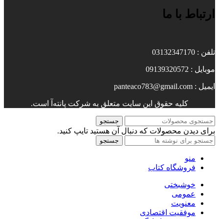
ارتباط با ما
تلفن : 03132347170
موبایل : 09139320572
ایمیل : panteaco783@gmail.com
کلیه حقوق این سایت متعلق به شرکت پانته‌آ است.
جستجو
برای دیدن محصولات که دنبال آن هستید تایپ کنید.
جستجو
منو
فروشگاه کتاب
خوشبختی
عمومی
معنویت
موفقیت اقتصادی