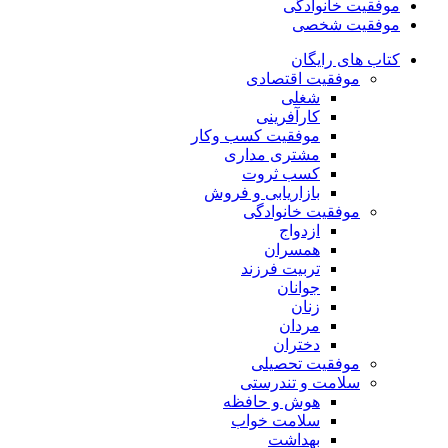
موفقیت خانوادگی
موفقیت شخصی
کتاب های رایگان
موفقیت اقتصادی
شغلی
کارآفرینی
موفقیت کسب وکار
مشتری مداری
کسب ثروت
بازاریابی و فروش
موفقیت خانوادگی
ازدواج
همسران
تربیت فرزند
جوانان
زنان
مردان
دختران
موفقیت تحصیلی
سلامت و تندرستی
هوش و حافظه
سلامت خواب
بهداشت