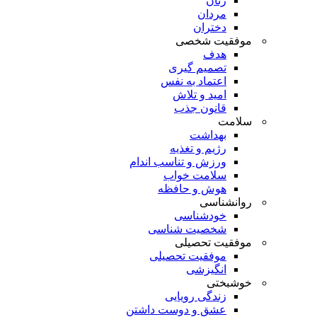
زنان
مردان
دختران
موفقیت شخصی
هدف
تصمیم گیری
اعتماد به نفس
امید و تلاش
قانون جذب
سلامت
بهداشت
رژیم و تغذیه
ورزش و تناسب اندام
سلامت خواب
هوش و حافظه
روانشناسی
خودشناسی
شخصیت شناسی
موفقیت تحصیلی
موفقیت تحصیلی
انگیزشی
خوشبختی
زندگی رویایی
عشق و دوست داشتن