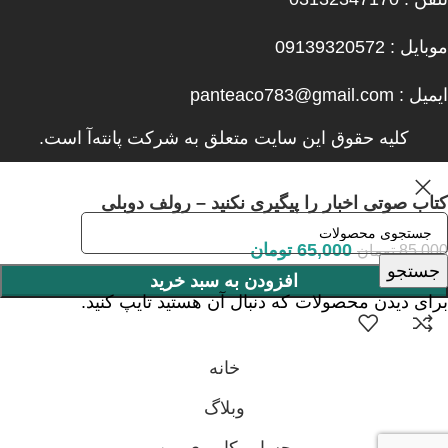
موبایل : 09139320572
ایمیل : panteaco783@gmail.com
کلیه حقوق این سایت متعلق به شرکت پانته‌آ است.
کتاب صوتی اخبار را پیگیری نکنید – رولف دوبلی
65,000
تومان
85,000
تومان
جستجو
افزودن به سبد خرید
برای دیدن محصولات که دنبال آن هستید تایپ کنید.
خانه
وبلاگ