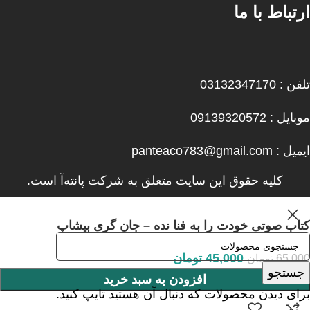
ارتباط با ما
تلفن : 03132347170
موبایل : 09139320572
ایمیل : panteaco783@gmail.com
کلیه حقوق این سایت متعلق به شرکت پانته‌آ است.
کتاب صوتی خودت را به فنا نده – جان گری بیشاپ
45,000
تومان
65,000
تومان
جستجو
افزودن به سبد خرید
برای دیدن محصولات که دنبال آن هستید تایپ کنید.