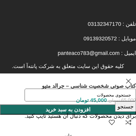
تلفن : 03132347170
موبایل : 09139320572
ایمیل : panteaco783@gmail.com
کلیه حقوق این سایت متعلق به شرکت پانته‌آ است.
کتاب صوتی شخصیت شناسی – جرالد متیو
45,000
تومان
65,000
تومان
جستجو
افزودن به سبد خرید
برای دیدن محصولات که دنبال آن هستید تایپ کنید.
خانه