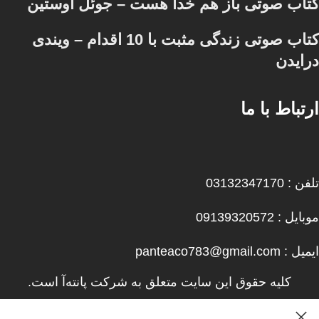
کتاب صوتی باز هم خدا هست – جوئل اوستین
کتاب صوتی زندگی مثبت با 10 اقدام – ویندی
درایدن
ارتباط با ما
تلفن : 03132347170
موبایل : 09139320572
ایمیل : panteaco783@gmail.com
کلیه حقوق این سایت متعلق به شرکت پانته‌آ است.