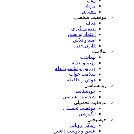
زنان
مردان
دختران
موفقیت شخصی
هدف
تصمیم گیری
اعتماد به نفس
امید و تلاش
قانون جذب
سلامت
بهداشت
رژیم و تغذیه
ورزش و تناسب اندام
سلامت خواب
هوش و حافظه
روانشناسی
خودشناسی
شخصیت شناسی
موفقیت تحصیلی
موفقیت تحصیلی
انگیزشی
خوشبختی
زندگی رویایی
عشق و دوست داشتن