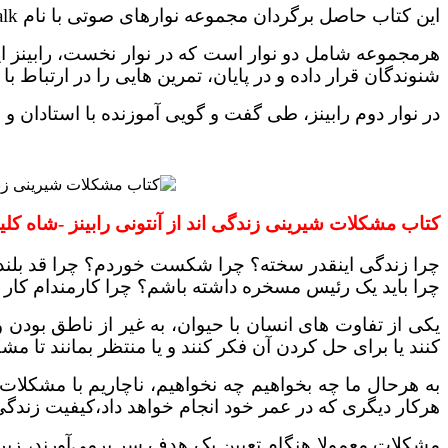
این کتاب حاصل برگردان مجموعه نوارهای صوتی با نام Powertalk محصول موسسه پژوهشی بین المللی رابینز است.
هرمجموعه شامل دو نوار است که در نوار نخست، رابینز اید
شنوندگان قرار داده و در پایان، تمرین هایی را در ارتباط 
در نوار دوم رابینز، طی گفت و گویی آموزنده با استادان 
کتاب مشکلات شیرینی زندگی اند از آنتونی رابینز -شاه کلی
چرا زندگی اینقدر سخته؟ چرا شکست خوردم؟ چرا قد بلند ن
چرا باید یک رئیس مسخره داشته باشم؟ چرا کارمندام کار ن
یکی از تفاوت های انسان با حیوان، به غیر از ناطق بودن 
کنند یا برای حل کردن آن فکر کنند و یا منتظر بمانند تا 
به هرحال ما چه بخواهیم چه نخواهیم، ناچاریم با مشکلا
هرکار دیگری که در عمر خود انجام خواهد داد،کیفیت زندگی
مشکلات معمولا هنگام تعیین یک هدف سر برمی‌آورند، زیرا 