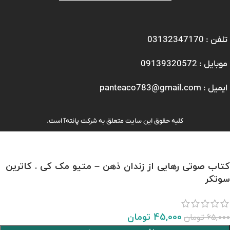
تلفن : 03132347170
موبایل : 09139320572
ایمیل : panteaco783@gmail.com
کلیه حقوق این سایت متعلق به شرکت پانته‌آ است.
کتاب صوتی رهایی از زندان ذهن – متیو مک کی . کاترین
سوتکر
45,000
تومان
65,000
تومان