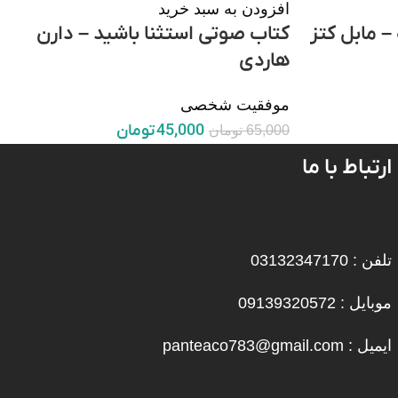
افزودن به سبد خرید
– مابل کتز
کتاب صوتی استثنا باشید – دارن
هاردی
موفقیت شخصی
45,000
تومان
65,000
تومان
ارتباط با ما
تلفن : 03132347170
موبایل : 09139320572
ایمیل : panteaco783@gmail.com