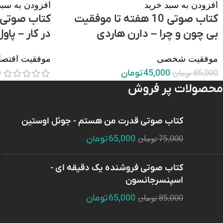
افزودن به سبد خرید
افزودن به سبد
کتاب صوتی 10 هفته تا موفقیت
بی چون و چرا – دارن هاردی
در کار – پا
موفقیت شخصی
موفقیت اقتصا
45,000
تومان
65,000
تومان
0
محصولات پر فروش
کتاب صوتی قدرت من هستم - جوئل اوستین
65,000
تومان
75,000
تومان
کتاب صوتی فروشنده یک دقیقه ای -
اسپنسرجانسون
65,000
تومان
85,000
تومان