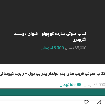
کتاب صوتی شازده کوچولو - آنتوان دوسنت
اگزوپری
45,000
تومان
65,000
تومان
کتاب صوتی فریب های پدر پولدار پدر بی پول – رابرت کیوساکی
65,000
تومان
85,000
تومان