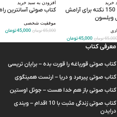
 خرید
افزودن به سبد خرید
کتاب صوتی 150 نکته برای آرامش
کتاب صوتی آسانترین راه 
ول ویلسون
موفقیت شخصی
45,000
تومان
65,000
تومان
دی
45,000
تومان
65,00
تومان
معرفی کتاب
کتاب صوتی قورباغه را قورت بده – برایان تریسی
کتاب صوتی پیرمرد و دریا – ارنست همینگوی
کتاب صوتی باز هم خدا هست – جوئل اوستین
کتاب صوتی زندگی مثبت با 10 اقدام – ویندی
درایدن