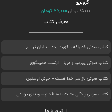
اگزوپری
45,000
تومان
65,000
تومان
معرفی کتاب
کتاب صوتی قورباغه را قورت بده – برایان تریسی
کتاب صوتی پیرمرد و دریا – ارنست همینگوی
کتاب صوتی باز هم خدا هست – جوئل اوستین
کتاب صوتی زندگی مثبت با 10 اقدام – ویندی درایدن
ارتباط با ما