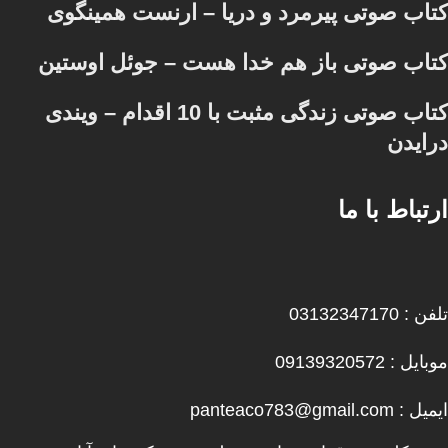
کتاب صوتی پیرمرد و دریا – ارنست همینگوی
کتاب صوتی باز هم خدا هست – جوئل اوستین
کتاب صوتی زندگی مثبت با 10 اقدام – ویندی
درایدن
ارتباط با ما
تلفن : 03132347170
موبایل : 09139320572
ایمیل : panteaco783@gmail.com