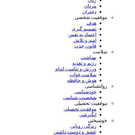
زنان
مردان
دختران
موفقیت شخصی
هدف
تصمیم گیری
اعتماد به نفس
امید و تلاش
قانون جذب
سلامت
بهداشت
رژیم و تغذیه
ورزش و تناسب اندام
سلامت خواب
هوش و حافظه
روانشناسی
خودشناسی
شخصیت شناسی
موفقیت تحصیلی
موفقیت تحصیلی
انگیزشی
خوشبختی
زندگی رویایی
عشق و دوست داشتن