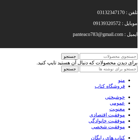
تلفن : 03132347170
موبایل : 09139320572
ایمیل : panteaco783@gmail.com
جستجو
برای دیدن محصولات که دنبال آن هستید تایپ کنید.
جستجو
منو
فروشگاه کتاب
خوشبختی
عمومی
معنویت
موفقیت اقتصادی
موفقیت خانوادگی
موفقیت شخصی
کتاب های رایگان