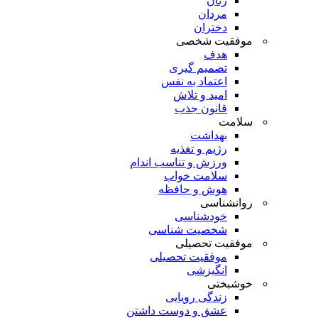
زنان
مردان
دختران
موفقیت شخصی
هدف
تصمیم گیری
اعتماد به نفس
امید و تلاش
قانون جذب
سلامت
بهداشت
رژیم و تغذیه
ورزش و تناسب اندام
سلامت خواب
هوش و حافظه
روانشناسی
خودشناسی
شخصیت شناسی
موفقیت تحصیلی
موفقیت تحصیلی
انگیزشی
خوشبختی
زندگی رویایی
عشق و دوست داشتن