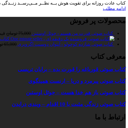
کتاب عادت روزانه برای تقویت هوش ﺑــﻪ ﻧﻈــﺮ ﻣــﯽرﺳــﺪ زﻧــﺪﮔﯽ در ﺳـ
ادامه مطلب
محصولات پر فروش
کتاب صوتی قدرت من هستم - جوئل اوستین
75,000
تومان
قیمت ا
کتاب 
کتاب صوتی شازده کوچولو - آنتوان دوسنت اگزوپری
65,000
تو
معرفی کتاب
کتاب صوتی قورباغه را قورت بده – برایان تریسی
کتاب صوتی پیرمرد و دریا – ارنست همینگوی
کتاب صوتی باز هم خدا هست – جوئل اوستین
کتاب صوتی زندگی مثبت با 10 اقدام – ویندی درایدن
ارتباط با ما