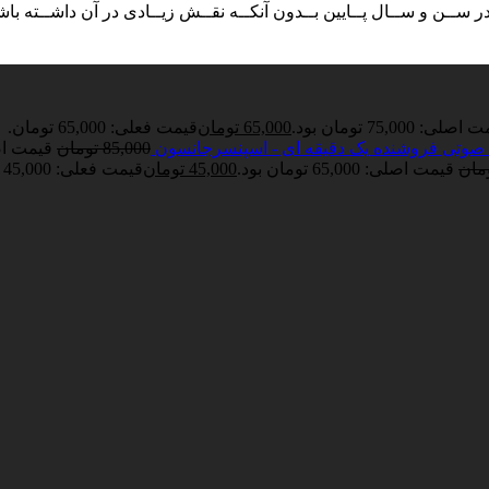
ـﻦ و ﺳــﺎل ﭘــﺎﯾﯿﻦ ﺑــﺪون آﻧﮑــﻪ ﻧﻘــﺶ زﯾــﺎدی در آن داﺷــﺘﻪ ﺑﺎﺷــ
صلی: 75,000 تومان بود.
65,000
تومان
قیمت فعلی: 65,000 تومان.
صوتی فروشنده یک دقیقه ای - اسپنسرجانسون
85,000
تومان
قیمت اصلی: 5,000
مان
قیمت اصلی: 65,000 تومان بود.
45,000
تومان
قیمت فعلی: 45,000 تومان.