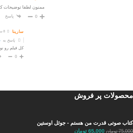
ممنون لطفا توضیحات کام
پاسخ
0
سارینا
8 سال قبل
پاسخ به
د
کل فیلم رو نو
0
محصولات پر فروش
کتاب صوتی قدرت من هستم - جوئل اوستین
65,000
تومان
75,000
تومان